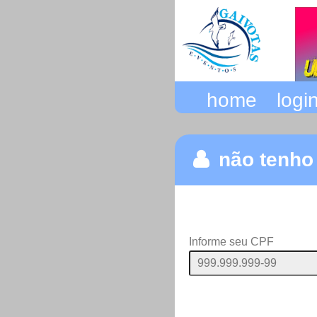
home
logi
não tenho
Informe seu CPF